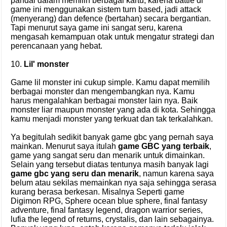
pandai dalam memilih berbagai kartu, karena battle di
game ini menggunakan sistem turn based, jadi attack
(menyerang) dan defence (bertahan) secara bergantian.
Tapi menurut saya game ini sangat seru, karena
mengasah kemampuan otak untuk mengatur strategi dan
perencanaan yang hebat.
10.
Lil' monster
Game lil monster ini cukup simple. Kamu dapat memilih
berbagai monster dan mengembangkan nya. Kamu
harus mengalahkan berbagai monster lain nya. Baik
monster liar maupun monster yang ada di kota. Sehingga
kamu menjadi monster yang terkuat dan tak terkalahkan.
Ya begitulah sedikit banyak game gbc yang pernah saya
mainkan. Menurut saya itulah
game GBC yang terbaik
,
game yang sangat seru dan menarik untuk dimainkan.
Selain yang tersebut diatas tentunya masih banyak lagi
game gbc yang seru dan menarik
, namun karena saya
belum atau sekilas memainkan nya saja sehingga serasa
kurang berasa berkesan. Misalnya Seperti game
Digimon RPG, Sphere ocean blue sphere, final fantasy
adventure, final fantasy legend, dragon warrior series,
lufia the legend of returns, crystalis, dan lain sebagainya.