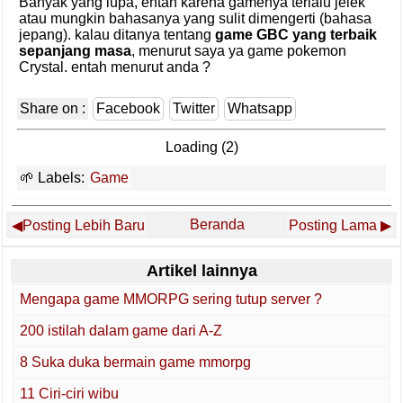
Banyak yang lupa, entah karena gamenya terlalu jelek
atau mungkin bahasanya yang sulit dimengerti (bahasa
jepang). kalau ditanya tentang
game GBC yang terbaik
sepanjang masa
, menurut saya ya game pokemon
Crystal. entah menurut anda ?
Share on :
Facebook
Twitter
Whatsapp
Loading (1)
Labels:
Game
Beranda
Posting Lebih Baru
Posting Lama
Artikel lainnya
Mengapa game MMORPG sering tutup server ?
200 istilah dalam game dari A-Z
8 Suka duka bermain game mmorpg
11 Ciri-ciri wibu