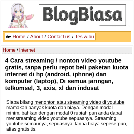
🏡
Home
/
About
/
Contact us
/
Tes wibu
Home
/
Internet
4 Cara streaming / nonton video youtube
gratis, tanpa perlu repot beli paketan kuota
internet di hp (android, iphone) dan
komputer (laptop), Di semua jaringan,
telkomsel, 3, axis, xl dan indosat
Siapa bilang
menonton atau streaming video di youtube
mamakan banyak kuota dan biaya. Dengan modal
minim, bahkan dengan modal 0 rupiah pun anda dapat
menstreaming video youtube sepuasnya. Streaming
youtube semaunya, sepuasnya, tanpa biaya sepeserpun,
alias gratis tis.