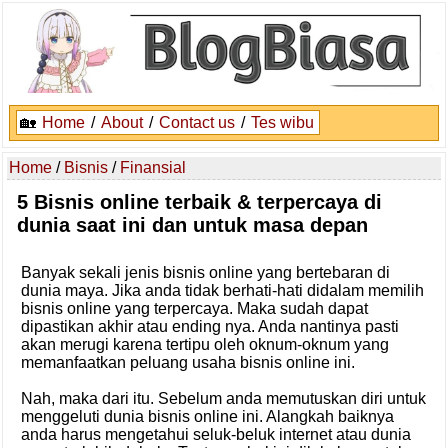
🏡
Home
/
About
/
Contact us
/
Tes wibu
Home
/
Bisnis
/
Finansial
5 Bisnis online terbaik & terpercaya di
dunia saat ini dan untuk masa depan
Banyak sekali jenis bisnis online yang bertebaran di
dunia maya. Jika anda tidak berhati-hati didalam memilih
bisnis online yang terpercaya. Maka sudah dapat
dipastikan akhir atau ending nya. Anda nantinya pasti
akan merugi karena tertipu oleh oknum-oknum yang
memanfaatkan peluang usaha bisnis online ini.
Nah, maka dari itu. Sebelum anda memutuskan diri untuk
menggeluti dunia bisnis online ini. Alangkah baiknya
anda harus mengetahui seluk-beluk internet atau dunia