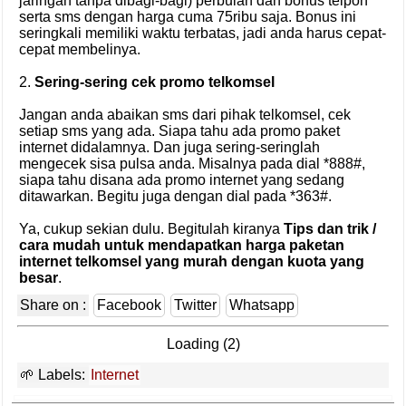
jaringan tanpa dibagi-bagi) perbulan dan bonus telpon
serta sms dengan harga cuma 75ribu saja. Bonus ini
seringkali memiliki waktu terbatas, jadi anda harus cepat-
cepat membelinya.
2.
Sering-sering cek promo telkomsel
Jangan anda abaikan sms dari pihak telkomsel, cek
setiap sms yang ada. Siapa tahu ada promo paket
internet didalamnya. Dan juga sering-seringlah
mengecek sisa pulsa anda. Misalnya pada dial *888#,
siapa tahu disana ada promo internet yang sedang
ditawarkan. Begitu juga dengan dial pada *363#.
Ya, cukup sekian dulu. Begitulah kiranya
Tips dan trik /
cara mudah untuk mendapatkan harga paketan
internet telkomsel yang murah dengan kuota yang
besar
.
Share on :
Facebook
Twitter
Whatsapp
Loading (2)
Labels:
Internet