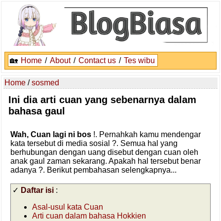
🏡
Home
/
About
/
Contact us
/
Tes wibu
Home
/
sosmed
Ini dia arti cuan yang sebenarnya dalam
bahasa gaul
Wah, Cuan lagi ni bos
!. Pernahkah kamu mendengar
kata tersebut di media sosial ?. Semua hal yang
berhubungan dengan uang disebut dengan cuan oleh
anak gaul zaman sekarang. Apakah hal tersebut benar
adanya ?. Berikut pembahasan selengkapnya...
✓
Daftar isi
:
Asal-usul kata Cuan
Arti cuan dalam bahasa Hokkien