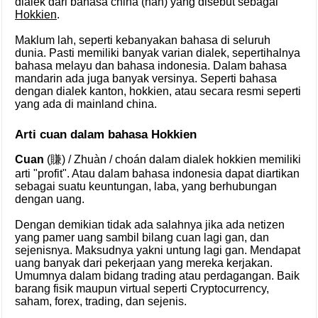
dialek dari bahasa china (han) yang disebut sebagai
Hokkien
.
Maklum lah, seperti kebanyakan bahasa di seluruh
dunia. Pasti memiliki banyak varian dialek, sepertihalnya
bahasa melayu dan bahasa indonesia. Dalam bahasa
mandarin ada juga banyak versinya. Seperti bahasa
dengan dialek kanton, hokkien, atau secara resmi seperti
yang ada di mainland china.
Arti cuan dalam bahasa Hokkien
Cuan
(賺) / Zhuàn / choán dalam dialek hokkien memiliki
arti "profit". Atau dalam bahasa indonesia dapat diartikan
sebagai suatu keuntungan, laba, yang berhubungan
dengan uang.
Dengan demikian tidak ada salahnya jika ada netizen
yang pamer uang sambil bilang cuan lagi gan, dan
sejenisnya. Maksudnya yakni untung lagi gan. Mendapat
uang banyak dari pekerjaan yang mereka kerjakan.
Umumnya dalam bidang trading atau perdagangan. Baik
barang fisik maupun virtual seperti Cryptocurrency,
saham, forex, trading, dan sejenis.