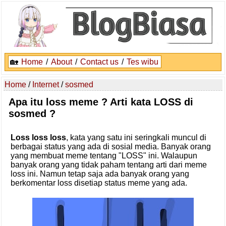
🏡
Home
/
About
/
Contact us
/
Tes wibu
Home
/
Internet
/
sosmed
Apa itu loss meme ? Arti kata LOSS di
sosmed ?
Loss loss loss
, kata yang satu ini seringkali muncul di
berbagai status yang ada di sosial media. Banyak orang
yang membuat meme tentang "LOSS" ini. Walaupun
banyak orang yang tidak paham tentang arti dari meme
loss ini. Namun tetap saja ada banyak orang yang
berkomentar loss disetiap status meme yang ada.